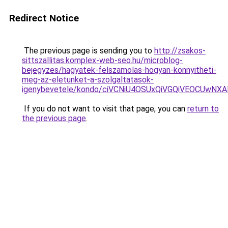
Redirect Notice
The previous page is sending you to
http://zsakos-
sittszallitas.komplex-web-seo.hu/microblog-
bejegyzes/hagyatek-felszamolas-hogyan-konnyitheti-
meg-az-eletunket-a-szolgaltatasok-
igenybevetele/kondo/ciVCNiU4OSUxQiVGQiVEOCU
If you do not want to visit that page, you can
return to
the previous page
.