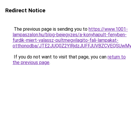
Redirect Notice
The previous page is sending you to
https://www.1001-
lampaszalon.hu/blog-bejegyzes/a-konyhapult-fenyben-
furdik-miert-valassz-pultmegvilagito-fali-lampakat-
otthonodba/JTE2JUQ0Z2YlRjdzJUFFJUVBZCVEQSU
If you do not want to visit that page, you can
return to
the previous page
.